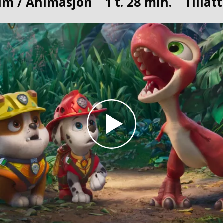
lm / Animasjon
1 t. 28 min.
Tillatt