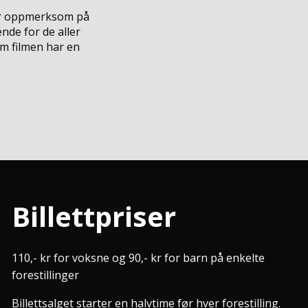
ør oppmerksom på
nde for de aller
m filmen har en
Billettpriser
110,- kr for voksne og 90,- kr for barn på enkelte
forestillinger
Billettsalget starter en halvtime før hver forestilling.