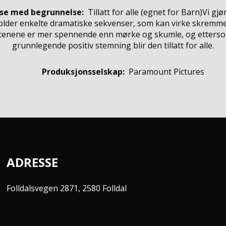
se med begrunnelse:
Tillatt for alle
(egnet for
Barn
)
Vi gj
older enkelte dramatiske sekvenser, som kan virke skremme
scenene er mer spennende enn mørke og skumle, og etterso
grunnlegende positiv stemning blir den tillatt for alle.
Produksjonsselskap:
Paramount Pictures
ADRESSE
Folldalsvegen 2871, 2580 Folldal