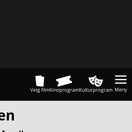
Meny
Velg film
Kinoprogram
Kulturprogram
men