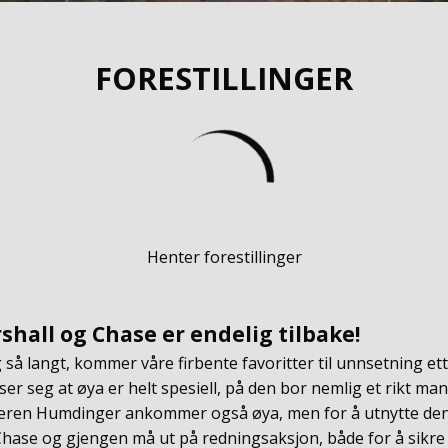
FORESTILLINGER
Henter forestillinger
shall og Chase er endelig tilbake!
 så langt, kommer våre firbente favoritter til unnsetning ette
iser seg at øya er helt spesiell, på den bor nemlig et rikt m
eren Humdinger ankommer også øya, men for å utnytte dens
 Chase og gjengen må ut på redningsaksjon, både for å sikre