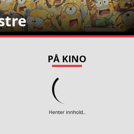
stre
PÅ KINO
Henter innhold...